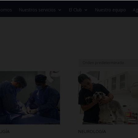
 somos
Nuestros servicios
El Club
Nuestro equipo
Ag
UGÍA
NEUROLOGÍA