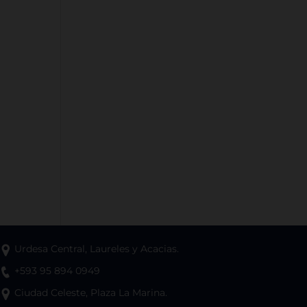
Urdesa Central, Laureles y Acacias.
+593 95 894 0949
Ciudad Celeste, Plaza La Marina.