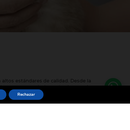
 altos estándares de calidad. Desde la
mpleto para uno de los miembros más
espués de seis años, nos mudamos para
Rechazar
polis Hospital Clínica Veterinaria.
ovador, con atención 24/7, consultas