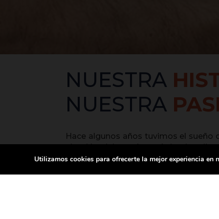
NUESTRA
HIS
NUESTRA
PAS
Hace algunos años tuvimos el sueño de
elección del nombre, «Animalopolis
queridos de la familia, nuestras mas
Utilizamos cookies para ofrecerte la mejor experiencia en
atender a más pacientes. Con el ti
enfocándonos especialmente en un se
especializadas, imagenología y mucho
«PASIÓN
POR LA MEDICIN