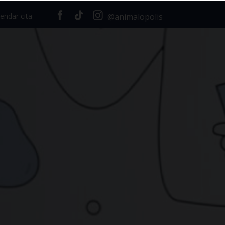
endar cita
@animalopolis